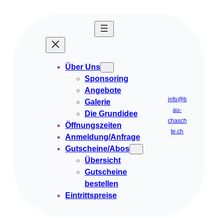
Zum
Inhalt
springen
Über Uns
Sponsoring
Angebote
info@b
Galerie
au-
Die Grundidee
chasch
Öffnungszeiten
te.ch
Anmeldung/Anfrage
Gutscheine/Abos
Übersicht
Gutscheine
bestellen
Eintrittspreise