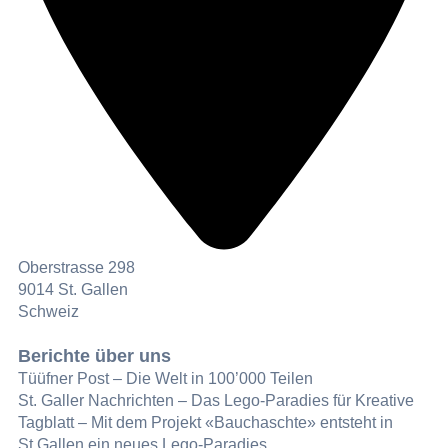
Oberstrasse 298
9014 St. Gallen
Schweiz
Berichte über uns
Tüüfner Post – Die Welt in 100’000 Teilen
St. Galler Nachrichten – Das Lego-Paradies für Kreative
Tagblatt – Mit dem Projekt «Bauchaschte» entsteht in
St.Gallen ein neues Lego-Paradies