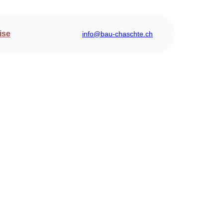
ise
info@bau-chaschte.ch