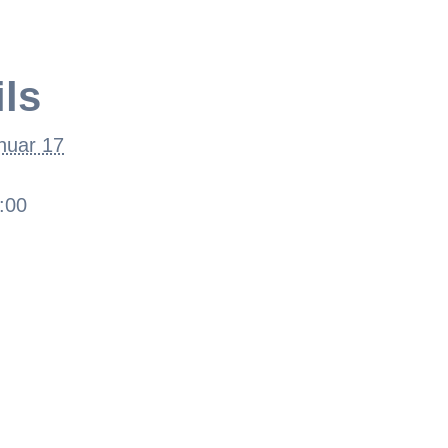
ils
nuar 17
:00