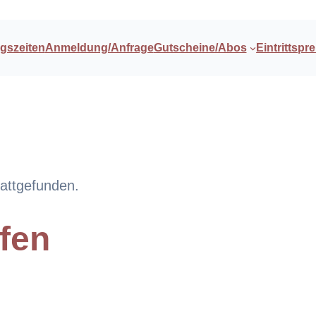
gszeiten
Anmeldung/Anfrage
Gutscheine/Abos
Eintrittspre
tattgefunden.
fen