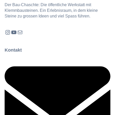
Der Bau-Chaschte: Die öffentliche Werkstatt mit
Klemmbausteinen. Ein Erlebnisraum, in dem kleine
Steine zu grossen Ideen und viel Spass führen.
Instagram
YouTube
E-Mail
Kontakt