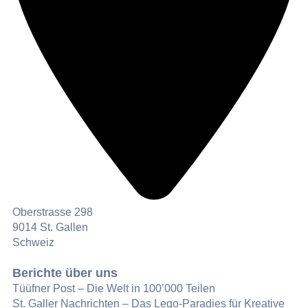
Oberstrasse 298
9014 St. Gallen
Schweiz
Berichte über uns
Tüüfner Post – Die Welt in 100’000 Teilen
St. Galler Nachrichten – Das Lego-Paradies für Kreative