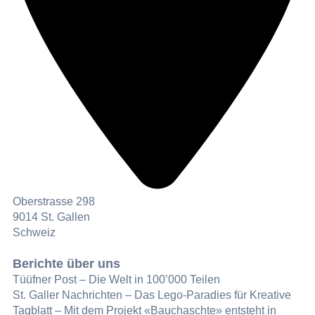
Oberstrasse 298
9014 St. Gallen
Schweiz
Berichte über uns
Tüüfner Post – Die Welt in 100’000 Teilen
St. Galler Nachrichten – Das Lego-Paradies für Kreative
Tagblatt – Mit dem Projekt «Bauchaschte» entsteht in