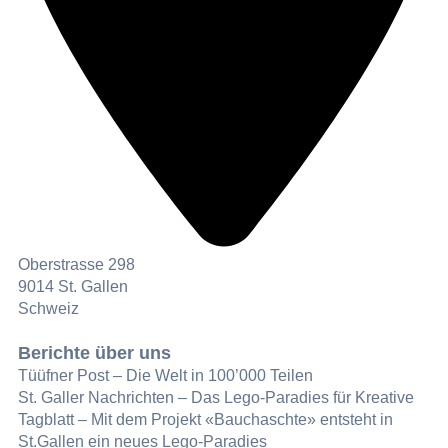
Oberstrasse 298
9014 St. Gallen
Schweiz
Berichte über uns
Tüüfner Post – Die Welt in 100’000 Teilen
St. Galler Nachrichten – Das Lego-Paradies für Kreative
Tagblatt – Mit dem Projekt «Bauchaschte» entsteht in
St.Gallen ein neues Lego-Paradies